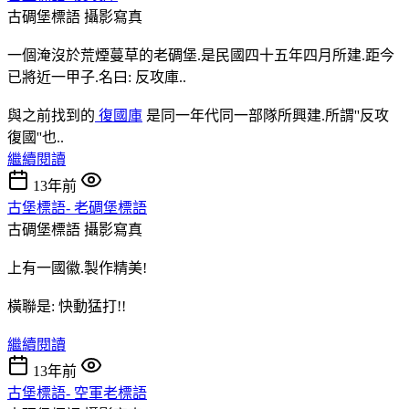
古碉堡標語
攝影寫真
一個淹沒於荒煙蔓草的老碉堡.是民國四十五年四月所建.距今
已將近一甲子.名曰: 反攻庫..
與之前找到的
復國庫
是同一年代同一部隊所興建.所謂''反攻
復國''也..
繼續閱讀
13年前
古堡標語- 老碉堡標語
古碉堡標語
攝影寫真
上有一國徽.製作精美!
橫聯是: 快動猛打!!
繼續閱讀
13年前
古堡標語- 空軍老標語