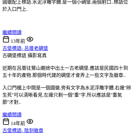
國徽配上標語.水泥浮雕字體.是一個小碉堡.兩個射口..標語位
於入口門上.
繼續閱讀
13年前
古堡標語- 呂厝老碉堡
古碉堡標語
攝影寫真
近期在呂厝往鶯山廟途中出土一古老碉堡.應該是民國四十到
五十年的產物.那個時代建的碉堡才會弄上一些文字及徽章..
入口門楣上中間是一個國徽.旁有文字為水泥浮雕字體.右邊''辨
生死''可以清晰看見.左邊只剩一個''重''字.所以應該是''重氣
節''才對..
繼續閱讀
14年前
古堡標語- 陰刻徽章