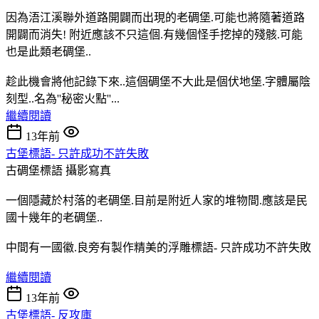
因為浯江溪聯外道路開闢而出現的老碉堡.可能也將隨著道路
開闢而消失! 附近應該不只這個.有幾個怪手挖掉的殘骸.可能
也是此類老碉堡..
趁此機會將他記錄下來..這個碉堡不大此是個伏地堡.字體屬陰
刻型..名為''秘密火點''...
繼續閱讀
13年前
古堡標語- 只許成功不許失敗
古碉堡標語
攝影寫真
一個隱藏於村落的老碉堡.目前是附近人家的堆物間.應該是民
國十幾年的老碉堡..
中間有一國徽.良旁有製作精美的浮雕標語- 只許成功不許失敗
繼續閱讀
13年前
古堡標語- 反攻庫