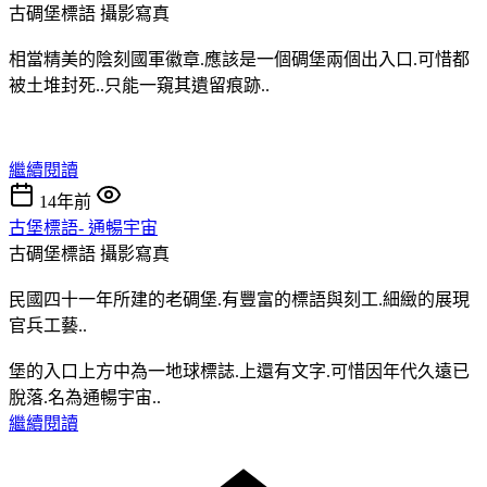
古碉堡標語
攝影寫真
相當精美的陰刻國軍徽章.應該是一個碉堡兩個出入口.可惜都
被土堆封死..只能一窺其遺留痕跡..
繼續閱讀
14年前
古堡標語- 通暢宇宙
古碉堡標語
攝影寫真
民國四十一年所建的老碉堡.有豐富的標語與刻工.細緻的展現
官兵工藝..
堡的入口上方中為一地球標誌.上還有文字.可惜因年代久遠已
脫落.名為通暢宇宙..
繼續閱讀