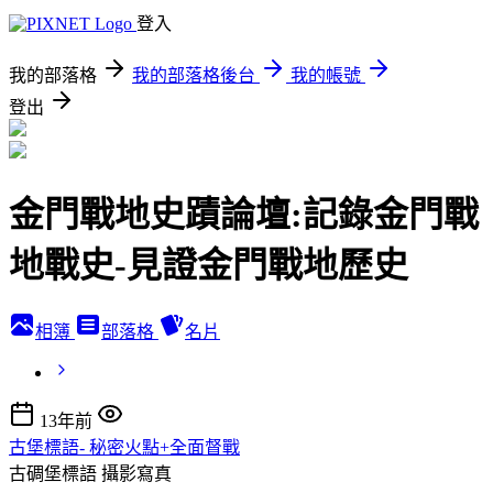
登入
我的部落格
我的部落格後台
我的帳號
登出
金門戰地史蹟論壇:記錄金門戰
地戰史-見證金門戰地歷史
相簿
部落格
名片
13年前
古堡標語- 秘密火點+全面督戰
古碉堡標語
攝影寫真