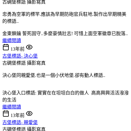
古碉堡標語
攝影寫真
忠勇為空軍的標竿.應該為早期防砲官兵駐地.製作出早期精美
的標語..
金東鎖鑰 誓死固守..多麼豪情壯志! 可惜上面空軍徽章已脫落..
繼續閱讀
13年前
古堡標語- 決心堡
古碉堡標語
攝影寫真
決心堡同親愛堡.也是一個小伏地堡.卻有動人標語..
決心堡入口標語: 實實在在坦坦白白的做人 高高興興活活潑潑
的生活
繼續閱讀
13年前
古堡標語- 親愛堡
古碉堡標語
攝影寫真