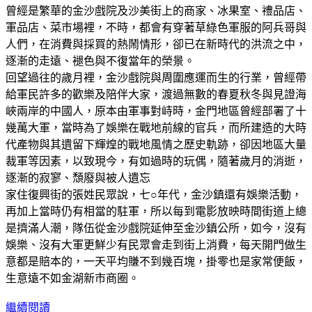
曾經是繁華的金沙戲院及沙美街上的商家、冰果室、禮品店、
軍品店、菜市場裡，不時，都會有穿著草綠色軍服的阿兵哥與
人們，在消費與採買的熱鬧情形，卻已在新時代的洪流之中，
逐漸的走遠、褪色與不復當年的榮景。
回望過往的歲月裡，金沙戲院與周圍應運而生的行業，曾經帶
給軍民許多的歡樂及陪伴大家，渡過無數的春夏秋冬與見證海
峽兩岸的中國人，原本由軍事對峙時，金門地區曾經部署了十
幾萬大軍，當時為了娛樂在戰地前線的官兵，而所建造的大時
代產物與其遺留下輝煌的戰地風情之歷史軌跡，卻因地區大量
裁軍等因素，以致現今，有如過時的玩偶，隨著歲月的消逝，
逐漸的寂寥、頹廢與被人遺忘
家住復興街的張姓民眾說，七○年代，金沙鎮還有娛樂活動，
再加上當時仍有相當的駐軍，所以每到電影放映時間街道上總
是擠滿人潮，隊伍從金沙戲院延伸至金沙鎮公所，如今，沒有
娛樂、沒有大軍更鮮少有民眾會走到街上消費，每天開門做生
意都是賠本的，一天平均賺不到幾百塊，掛零也是家常便飯，
生意遠不如金湖新市商圈。
繼續閱讀