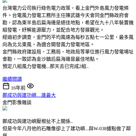
台灣電力公司執行綠色電力政策，看上金門外島風力發電條
件。台電風力發電工務所主任陳武雄今天會同金門縣政府會
勘，認為東半島后扁海邊是絕佳地點，希望在九十八年裝置機
組發電，紓解能源壓力，並配合地方發展觀光。
經過初步調查，金門的平均風速為每秒五點七一公里，最多風
向為北北東風，為適合開發風力發電地區。
金門縣政府建設局、工務局、地政局等單位進行風力發電場址
會勘，一致認為金沙鎮后扁海邊是最佳地點。
預定八組風力發電機...那天去已完成2組..
繼續閱讀
16年前
鄭成功與建功嶼....誰最大
金門影像雜談
鄭成功與建功嶼壓根扯不上關係..
但是今年八月他的石雕像卻上了建功嶼...與W-038據點做了鄰
居..