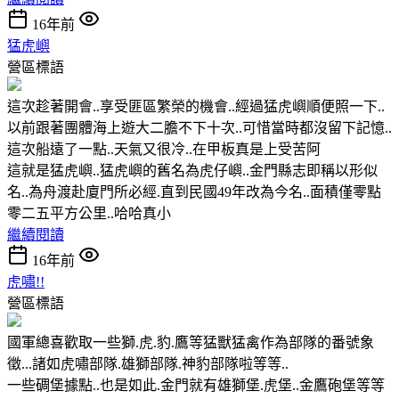
16年前
猛虎嶼
營區標語
這次趁著開會..享受匪區繁榮的機會..經過猛虎嶼順便照一下..
以前跟著團體海上遊大二膽不下十次..可惜當時都沒留下記憶..
這次船遠了一點..天氣又很冷..在甲板真是上受苦阿
這就是猛虎嶼..猛虎嶼的舊名為虎仔嶼..金門縣志即稱以形似
名..為舟渡赴廈門所必經.直到民國49年改為今名..面積僅零點
零二五平方公里..哈哈真小
繼續閱讀
16年前
虎嘯!!
營區標語
國軍總喜歡取一些獅.虎.豹.鷹等猛獸猛禽作為部隊的番號象
徵...諸如虎嘯部隊.雄獅部隊.神豹部隊啦等等..
一些碉堡據點..也是如此.金門就有雄獅堡.虎堡..金鷹砲堡等等