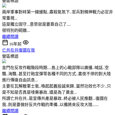
營區標語
兩岸軍事對峙第一線據點..肅殺氣氛下..官兵對精神戰力必定非
常重視...
這是獨立固守...意思就是要靠自己了....
很特別的砌牆...
繼續閱讀
16年前
亡共在共復國在我
營區標語
金門在反攻作戰階段時期....島上的心戰部隊以廣播..喊話..空
飄..海飄..甚至打砲宣彈等各種不同的方式..晝夜不停的對大陸
進行傳達自由訊息...
主要在瓦解敵軍士氣..喚起起義投誠來歸..當然功效也不少..只
是不知是否真是唾棄暴政..還是為了黃金...
所謂亡共在共..是宣傳共產是暴政..終必被人民推翻...復國在
我..則是要做好反共作戰的準備..以備將來反攻大陸......
繼續閱讀