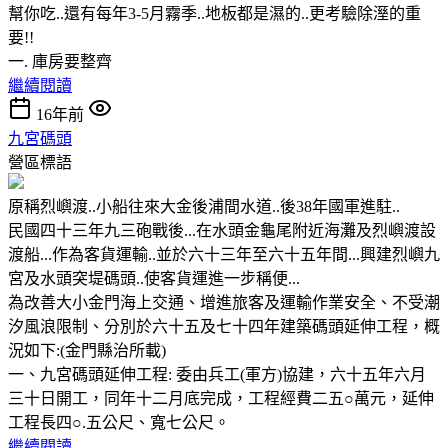
幫你吃..還有每年3-5月霧季..地板都是濕的..更考驗除溼的重
要!!
一. 庫房要整齊
繼續閱讀
16年前
九宮碼頭
營區標語
原稱烈嶼渡..小船往來大金後浦間水道..後38年國軍進駐..
民國四十三年九三砲戰後...在水頭金龜尾附近海灘及烈嶼渡設
渡船...作為客貨運輸..並於六十三年至六十五年間...興建烈嶼九
宮及水頭突堤碼頭..使客貨運進一步稱便...
為改善大小金門海上交通、增進旅客及運輸作業安全、不受潮
汐風浪限制、分別於六十五及七十四年建築碼頭延伸工程，概
況如下:(金門縣治所載)
一、九宮碼頭延伸工程: 委由兵工(軍方)協建，六十五年六月
三十日開工，同年十二月底完成，工程經費二五○萬元，延伸
工程長四○.五公尺、寬七公尺。
繼續閱讀