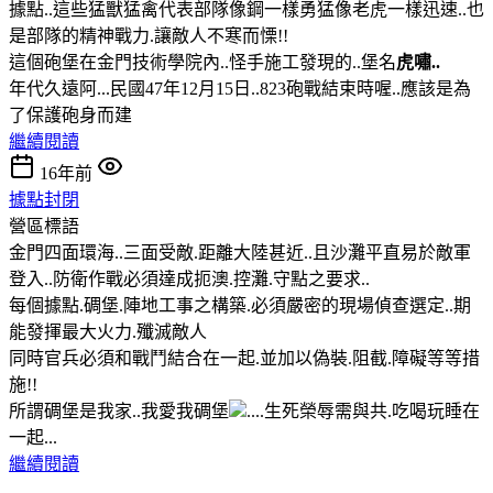
據點..這些猛獸猛禽代表部隊像鋼一樣勇猛像老虎一樣迅速..也
是部隊的精神戰力.讓敵人不寒而慄!!
這個砲堡在金門技術學院內..怪手施工發現的..堡名
虎嘯..
年代久遠阿...民國47年12月15日..823砲戰結束時喔..應該是為
了保護砲身而建
繼續閱讀
16年前
據點封閉
營區標語
金門四面環海..三面受敵.距離大陸甚近..且沙灘平直易於敵軍
登入..防衛作戰必須達成扼澳.控灘.守點之要求..
每個據點.碉堡.陣地工事之構築.必須嚴密的現場偵查選定..期
能發揮最大火力.殲滅敵人
同時官兵必須和戰鬥結合在一起.並加以偽裝.阻截.障礙等等措
施!!
所謂碉堡是我家..我愛我碉堡
....生死榮辱需與共.吃喝玩睡在
一起...
繼續閱讀