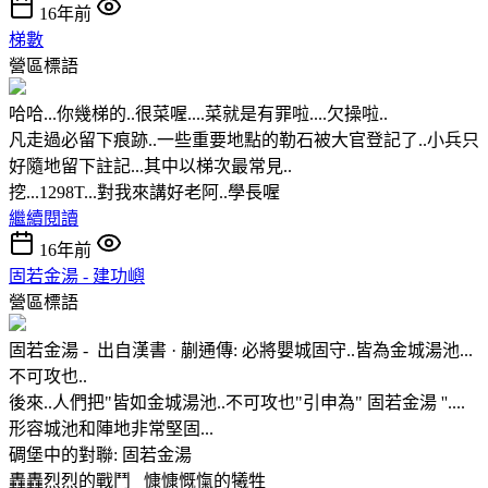
16年前
梯數
營區標語
哈哈...你幾梯的..很菜喔....菜就是有罪啦....欠操啦..
凡走過必留下痕跡..一些重要地點的勒石被大官登記了..小兵只
好隨地留下註記...其中以梯次最常見..
挖...1298T...對我來講好老阿..學長喔
繼續閱讀
16年前
固若金湯 - 建功嶼
營區標語
固若金湯 - 出自漢書 · 蒯通傳: 必將嬰城固守..皆為金城湯池...
不可攻也..
後來..人們把"皆如金城湯池..不可攻也"引申為" 固若金湯 ''....
形容城池和陣地非常堅固...
碉堡中的對聯: 固若金湯
轟轟烈烈的戰鬥 慷慷慨愾的犧牲