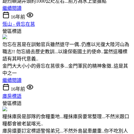
距烈嶼湖井頭約1000公尺左右...前方為水上堡據點
繼續閱讀
16年前
恆山 - 毋忘在莒
營區標語
勿忘在莒是在訓勉官兵雖然退守一偶..仍應以光復大陸河山為
職志!! 勿忘過去歷史教訓...以達保衛國土的使命..當然這種標
語有其時代意義..
金門大大小小的毋忘在莒很多...金門軍民的精神象徵..這是其
中之一
繼續閱讀
16年前
庫房標語
營區標語
糧抹庫房是部隊的食糧重地...糧抹庫房要常整理...不然米跟口
糧都會被老鼠喀光..
庫房還要訂定標語警惕弟兄...不然外島鼠患嚴重..你不吃別人