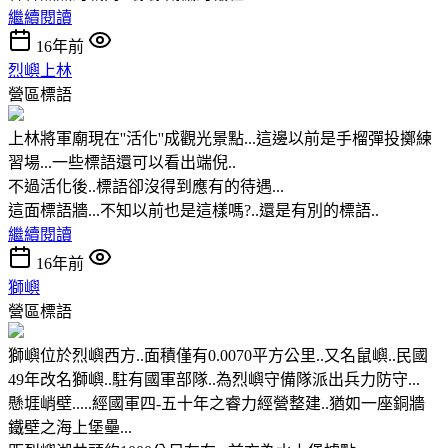
繼續閱讀
16年前
烈嶼上林
營區標語
上林將軍廟現在''活化''成觀光景點...這邊以前是手榴彈投擲練
習場...一些標語還可以看出端倪..
不過活化後..標語卻沒得到應有的待遇...
這面標語牆...不知以前也是這樣嗎?..還是有別的標語..
繼續閱讀
16年前
獅嶼
營區標語
獅嶼位於烈嶼西方..面積僅有0.0070平方公里..又名鼠嶼..民國
49年改名獅嶼..駐有國軍部隊..為烈嶼守備隊派出兵力防守...
懸堐峭壁.....經國軍四-五十年之睿力經營整建..猶如一座銅牆
鐵壁之海上堡壘...