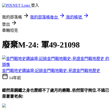
登入
我的部落格
我的部落格後台
我的帳號
登出
車輛坦克
廢棄M-24: 軍49-21098
金門戰地史蹟論壇:記錄金門戰地戰史-見證金門戰地歷史
14年前
縱然是鋼鐵之身也歷經不了歲月的磨難..依然堅守崗位.不過已
是蒼蒼老矣!