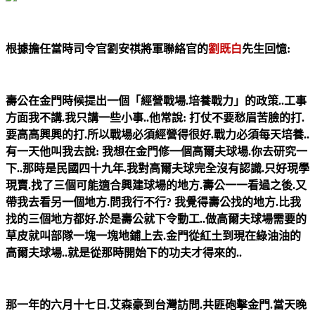
根據擔任當時司令官劉安祺將軍聯絡官的
劉既白
先生回憶:
壽公在金門時候提出一個「經營戰場.培養戰力」的政策..工事
方面我不講.我只講一些小事..他常說: 打仗不要愁眉苦臉的打.
要高高興興的打.所以戰場必須經營得很好.戰力必須每天培養..
有一天他叫我去說: 我想在金門修一個高爾夫球場.你去研究一
下..那時是民國四十九年.我對高爾夫球完全沒有認識.只好現學
現賣.找了三個可能適合興建球場的地方.壽公一一看過之後.又
帶我去看另一個地方.問我行不行? 我覺得壽公找的地方.比我
找的三個地方都好.於是壽公就下令動工..
做高爾夫球場需要的
草皮就叫部隊一塊一塊地鋪上去.金門從紅土到現在綠油油的
高爾夫球場..就是從那時開始下的功夫才得來的..
那一年的六月十七日.艾森豪到台灣訪問.共匪砲擊金門.當天晚