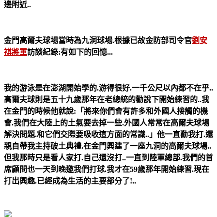
邊附近..
金門高爾夫球場當時為九洞球場.根據已故金防部司令官
劉安
祺將軍
訪談紀錄:有如下的回憶...
我的游泳是在澎湖開始學的.游得很好.一千公尺以內都不在乎..
高爾夫球則是五十九歲那年在老總統的勸說下開始練習的..我
在金門的時候他就說:「將來你們會有許多和外國人接觸的機
會.我們在大陸上的土氣要去掉一些.外國人常常在高爾夫球場
解決問題.和它們交際要吸收這方面的常識..」他一直勸我打.還
親自帶我主持破土典禮.在金門興建了一座九洞的高爾夫球場..
但我那時只是看人家打.自己還沒打..一直到陸軍總部.我們的首
席顧問也一天到晚邀我們打球.我才在59歲那年開始練習.現在
打出興趣.已經成為生活的主要部分了!..