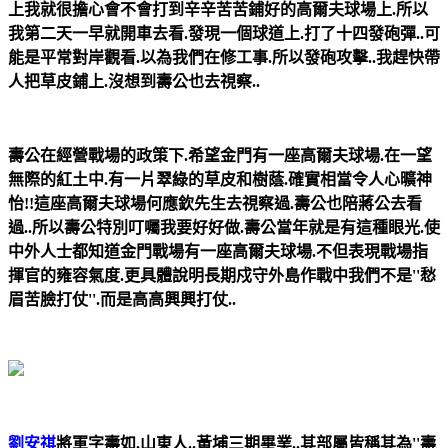
上我就很擔心會不會打到辛辛苦苦鋪好的高爾夫球場上.所以
我第二天一早就開車去看.發現一個球道上.打了十四發砲彈..可
能是平常對岸觀看.以為我們在修工事.所以發砲攻擊..我趕快帶
人把草皮鋪上.沒想到壽公也去視察..
壽公在經營戰場的政策下.希望金門有一座高爾夫球場.在一望
無際的紅土中.有一片翠綠的草皮和樹蔭.確實相當令人心曠神
怡!!這座高爾夫球場何應欽先生去視察過.壽公也陪蔣公去看
過..所以壽公特別叮囑我要好好做.壽公當年就是有這種眼光.使
中外人士都知道金門戰場有一座高爾夫球場.不但表現戰場指
揮官的雍容氣度.更具體說明長期戍守外島作戰中我們不是''愁
眉苦臉打仗''.而是高高興興打仗..
劉安祺
將軍字壽如.山東人..黃埔三期畢業..其部屬皆稱其為''壽