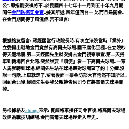
公''.即指劉安祺將軍..於民國四十七年十一月到五十年九月期
間任
金門防衛司令官
..據其所述.四年僅回台一次.而且是開會..
在金門期間得了風濕症.苦不堪言!
根據格友留言: 蔣經國當行政院長時.有次立法院當時『黨外』
立委提出戰地金門竟然有高爾夫球場.國軍腐化至極..在立院吵
得天翻地覆.第二天經國先生就安排去金門視察事宜.第二天搭
車到機場回台北時.突然說要『順便』看一下高爾夫球場..一票
人馬就轉到球場.經國先生站在球場邊對球場望了約十分鐘.沒
說一句話.上車就走了.留著後面一票金防部大官愕然不知所以..
回到台北後.經國先生要我父親轉告侯司令官將高爾夫球場關
掉..
另根據格友
abingo
表示: 夏超將軍接任司令官後.將高爾夫球場
改建為戰技訓練場.金門高爾夫球場遂走入歷史..