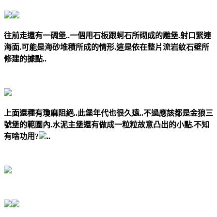
往前走還有一碉堡..一個用石板跟蚵石所砌成的雕堡.射口緊連
海面.可能是海砂堆積所成的情形.這是依在整片流岩紋石壁所
修建的據點..
上面還種有瓊麻阻絕..此堡年代也很久遠..不過應該都是金狼三
號堡的範圍內.水泥主堡還有做成一粒粒故意凸出的小點.不知
有啥功用?
..