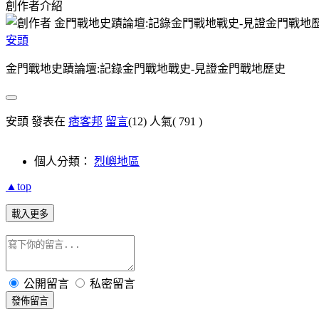
創作者介紹
安頭
金門戰地史蹟論壇:記錄金門戰地戰史-見證金門戰地歷史
安頭 發表在
痞客邦
留言
(12)
人氣(
791
)
個人分類：
烈嶼地區
▲top
載入更多
公開留言
私密留言
發佈留言