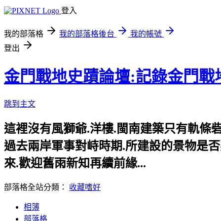
登入
我的部落格
我的部落格後台
我的帳號
登出
金門戰地史蹟論壇:記錄金門戰
跳到主文
這裡沒有風獅爺.洋樓.閩南建築只有軌條砦.
過去兩岸軍事對峙時期.所建設的景物是否要給
來.歡迎舊雨新知再續前緣...
部落格全站分類：
收藏嗜好
相簿
部落格