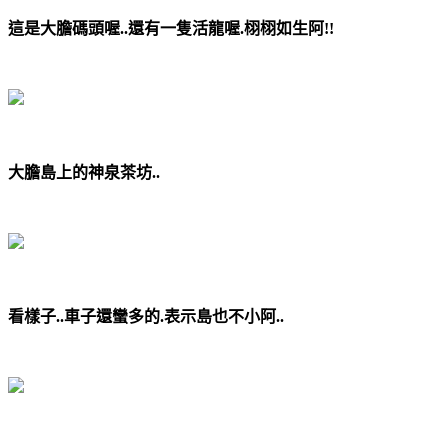
這是大膽碼頭喔..還有一隻活龍喔.栩栩如生阿!!
大膽島上的神泉茶坊..
看樣子..車子還蠻多的.表示島也不小阿..