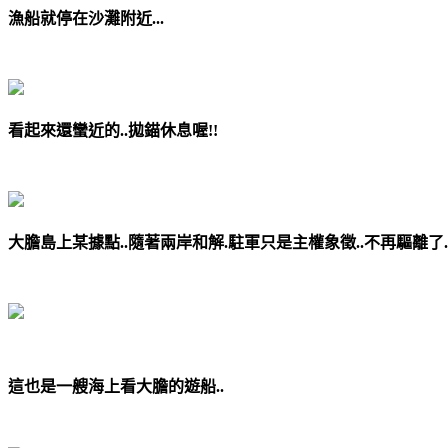
漁船就停在沙灘附近...
看起來還蠻近的..拋錨休息喔!!
大膽島上某據點..隨著兩岸和解.駐軍只是主權象徵..不再驅離了.
這也是一艘海上看大膽的遊船..