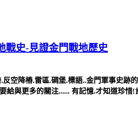
地戰史-見證金門戰地歷史
反空降樁.雷區.碉堡.標語..金門軍事史跡
與更多的關注...... 有記憶.才知道珍惜!