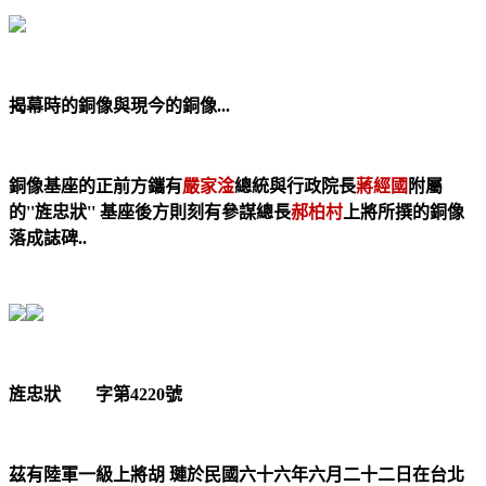
揭幕時的銅像與現今的銅像...
銅像基座的正前方鑴有
嚴家淦
總統與行政院長
蔣經國
附屬
的''旌忠狀'' 基座後方則刻有參謀總長
郝柏村
上將所撰的銅像
落成誌碑..
旌忠狀 字第4220號
茲有陸軍一級上將胡 璉於民國六十六年六月二十二日在台北