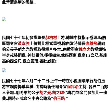
此荒蕪島嶼的恩德...
民國七十七年初參謀總長
郝柏村
上將.轉達中樣指示辦理.時防
區司令官
黃幸強
上將對此相當重視.除由當時縣長
唐雄飛
親向
伯公長子胡之光教授取得相片多本..由雕塑家
魏立之
教授鑄造
半身戎裝銅像..神態畢俏.栩栩如生.像座西南.像高1.2公尺.基座
高約四公尺.像立圓環.雄壯威武!!
民國七十七年六月二十二日.上午十時在小徑圓環舉行胡伯玉
將軍銅像揭幕典禮..由當時新任司令官
程邦治
主持..各界二百餘
人參加..胡將軍的公子
胡之光.胡之耀
也專門到金門參加此一盛
典..同時正式命名中央公路為''
伯玉路
''