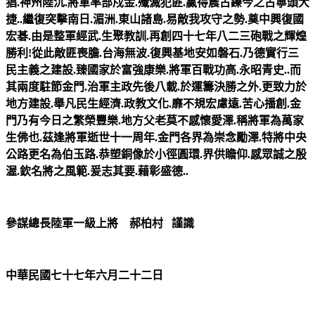
猖.神州陸沉.將軍率部戍金.殲滅犯匪.贏得震古鑠今之古寧頭大
捷..繼復突擊南日.湄洲.東山諸島.易敵我攻守之勢.奠中興復國
宏碁.由是整軍經武.生聚教訓.再創四十七年八二三砲戰之輝煌
勝利!從此敵匪喪膽.台海無波.復興基地安如磐石.乃德實行三
民主義之建設.臻國家於富強康樂.將軍百戰功高.永昭青史..而
其兩度駐節金門.治軍主政先後八載.於運籌決勝之外.更致力於
地方建設.舉凡民生經濟.政教文化.靡不規宏慮遠.苦心播創.金
門乃有今日之繁榮豐樂.地方父老莫不感懷愛澤.稱將軍為萬家
生佛也.茲逢將軍逝世十一周年.金門各界為崇念勵澤.特將中央
公路更名為伯玉路.恭塑銅像於小徑圓環.界供瞻仰.感眾誠之殷
渥.欽名將之風範.爰志其要.藉彰盛德..
參謀總長陸軍一級上將 郝柏村 謹識
中華民國七十七年六月二十二日