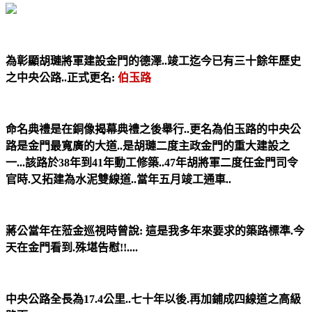
為彰顯胡璉將軍建設金門的德澤..竣工迄今已有三十餘年歷史
之中央公路..正式更名:
伯玉路
命名典禮是在銅像揭幕典禮之後舉行..更名為伯玉路的中央公
路是金門最寬廣的大道..是胡璉二度主政金門的重大建設之
一...該路於38年到41年動工修築..47年胡將軍二度任金門司令
官時.又拓建為水泥雙線道..當年五月竣工通車..
蔣公當年在蒞金巡視時曾說: 這是我多年來要求的築路標準.今
天在金門看到.殊堪告慰!!....
中央公路全長為17.4公里..七十年以後.再加鋪成四線道之高級