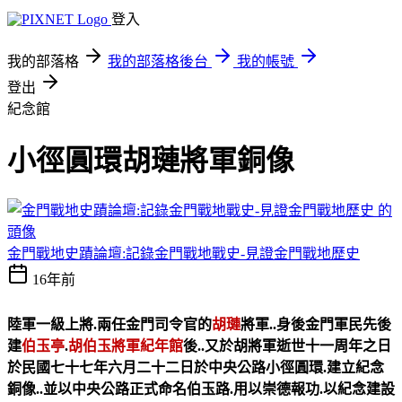
登入
我的部落格
我的部落格後台
我的帳號
登出
紀念館
小徑圓環胡璉將軍銅像
金門戰地史蹟論壇:記錄金門戰地戰史-見證金門戰地歷史
16年前
陸軍一級上將.兩任金門司令官的
胡璉
將軍..身後金門軍民先後
建
伯玉亭
.
胡伯玉將軍紀年館
後..又於胡將軍逝世十一周年之日
於民國七十七年六月二十二日於中央公路小徑圓環.建立紀念
銅像..並以中央公路正式命名伯玉路.用以崇德報功.以紀念建設