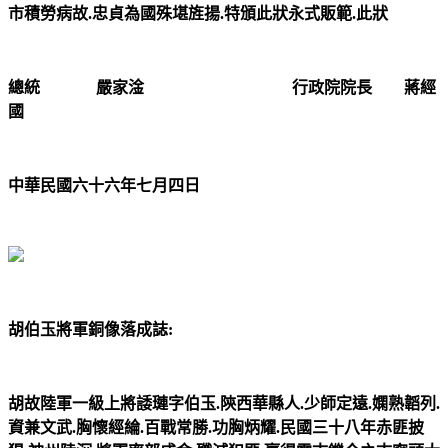
市積勞病故.忠貞為國殊堪旌揚.特頒此狀永式販範.此狀
總統 嚴家淦 行政院院長 蔣經
國
中華民國六十六年七月四日
胡伯玉將軍銅像落成誌:
胡故陸軍一級上將諉璉字伯玉.陝西華縣人.少師定遠.嫻熟韜列.
資兼文武.胸懷經綸.百戰常勝.功胸炳耀.民國三十八年赤匪披