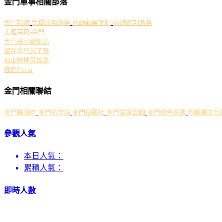
金門軍事相關部落
金門部落
金城連部落格
烈嶼觀察筆記
60砲的部落格
北雁南飛-金門
金門飛羽觀測站
留在金門忘了飛
仙山勝地英雄島
我的Flickr
金門相關聯結
金門縣政府
金門航空站
金門日報社
金門國家公園
金門綠色奇蹟
烈嶼鄉文化
參觀人氣
本日人氣：
累積人氣：
即時人數