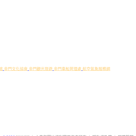
館
金門文化協會
金門觀光旅遊
金門車船管理處
航空氣象服務網