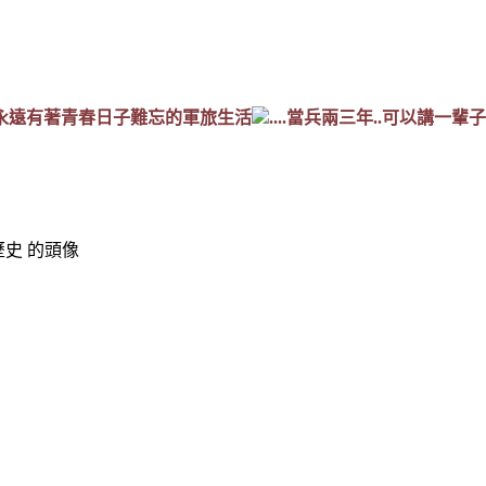
lk裡永遠有著青春日子難忘的軍旅生活
....當兵兩三年..可以講一輩