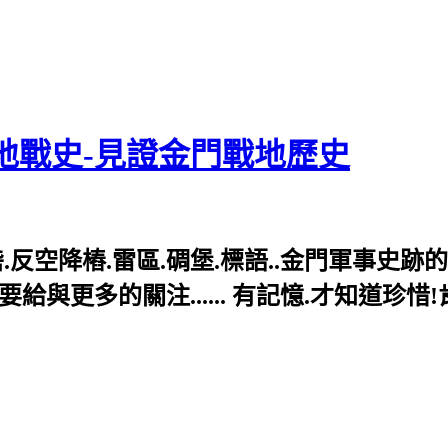
地戰史-見證金門戰地歷史
反空降樁.雷區.碉堡.標語..金門軍事史跡
與更多的關注...... 有記憶.才知道珍惜!