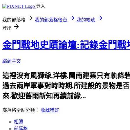
登入
我的部落格
我的部落格後台
我的帳號
登出
金門戰地史蹟論壇:記錄金門戰
跳到主文
這裡沒有風獅爺.洋樓.閩南建築只有軌條砦.
過去兩岸軍事對峙時期.所建設的景物是否要給
來.歡迎舊雨新知再續前緣...
部落格全站分類：
收藏嗜好
相簿
部落格