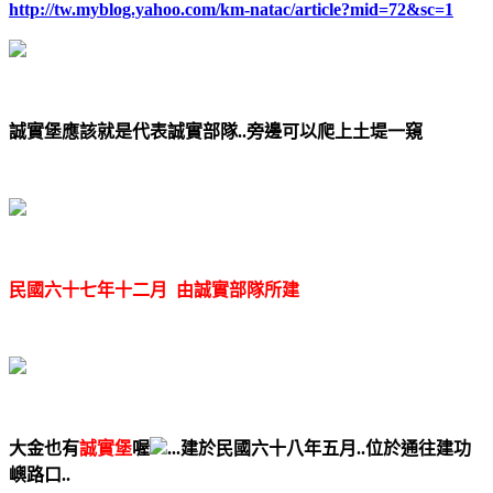
http://tw.myblog.yahoo.com/km-natac/article?mid=72&sc=1
誠實堡應該就是代表誠實部隊..旁邊可以爬上土堤一窺
民國六十七年十二月 由誠實部隊所建
大金也有
誠實堡
喔
...建於民國六十八年五月..位於通往建功
嶼路口..