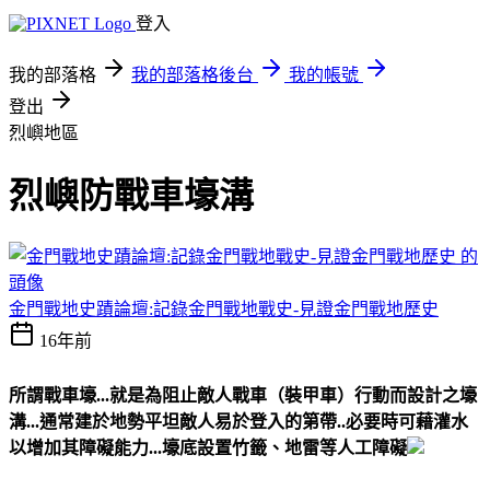
登入
我的部落格
我的部落格後台
我的帳號
登出
烈嶼地區
烈嶼防戰車壕溝
金門戰地史蹟論壇:記錄金門戰地戰史-見證金門戰地歷史
16年前
所謂戰車壕...就是為阻止敵人戰車（裝甲車）行動而設計之壕
溝...通常建於地勢平坦敵人易於登入的第帶..必要時可藉灌水
以增加其障礙能力...壕底設置竹籤、地雷等人工障礙