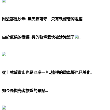
附近都是沙岸..無天險可守....只有軌條砦的阻擋..
由於氣候的變遷..有的軌條砦快被沙淹沒了
..
從上林望貴山也是沙岸一片..這裡的戰車壕也已美化..
如今是觀光客旅遊的景點...