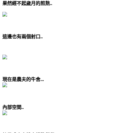
果然經不起歲月的煎熬..
這邊也有兩個射口..
現在是農夫的牛舍...
內部空間..