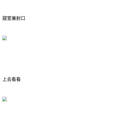
寢室兼射口
上去看看