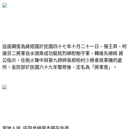
這座碉堡為蔣經國於民國四十七年十月二十一日，偕王昇、柯
遠芬二將軍自水頭乘成功艇抵烈嶼慰勉守軍，轉達先總統 蔣
公指示，在砲火聲中與第九師師長郝柏村少將會商軍機的處
所，金防部於民國六十九年整修後，定名為「將軍堡」。
當地人說..這副桌椅原本擺在外面