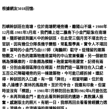
根據網友5018回憶:
烈嶼幹訓班在南塘，位於南塘靶場旁邊，離陽山不遠。1980年
12月底-1981年3月底，我們連上從二膽島下小金門駐紮在南塘
連，隨即被送到圖片中的幹訓班，在此受三個月苦不堪言的士
官訓，因有幾位分隊長幾乎變態，常亂整學員，實令人不堪回
首。當時的小金門乃由117師（海鵬師）駐守。從殘留的建築
物觀之，白色的建築物應是當時的中山室兼餐廳，另一個被您
稱為彈藥庫的，印象頗為模糊。砲堡當時是寢室，記得有兩
個，分別由兩個區隊住在裡面，然我們這一區隊住在入口處，
五百公尺障礙場旁的另一棟建築物，今可能已經拆掉。還記
得，幹訓班的入口處，有一個「牌坊」，相當明顯，位於南
塘-八達樓子-東林的馬路旁。至於司令台，我還有印象，但當
時並沒有「標語」。1981年7月移防回台直到1982年6月退伍迄
今，未再到過金門。能在此看到幹訓班的遺跡，真教讓人振
奮。感謝版主的照片。有朝一日，我想再回去看看曾經體力透
支，流過血，也流過淚的南塘幹訓班。