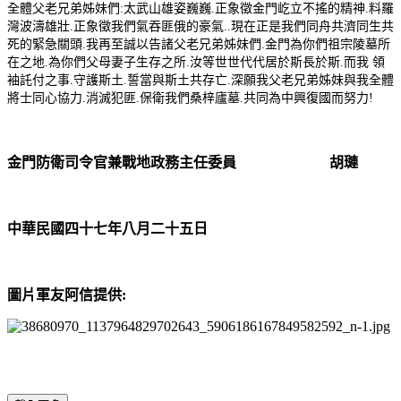
全體父老兄弟姊妹們:太武山雄姿巍巍.正象徵金門屹立不搖的精神.料羅
灣波濤雄壯.正象徵我們氣吞匪俄的豪氣..現在正是我們同舟共濟同生共
死的緊急關頭.我再至誠以告諸父老兄弟姊妹們.金門為你們祖宗陵墓所
在之地.為你們父母妻子生存之所.汝等世世代代居於斯長於斯.而我 領
袖託付之事.守護斯土.誓當與斯土共存亡.深願我父老兄弟姊妹與我全體
將士同心協力.消滅犯匪.保衛我們桑梓廬墓.共同為中興復國而努力!
金門防衛司令官兼戰地政務主任委員 胡璉
中華民國四十七年八月二十五日
圖片軍友阿信提供: