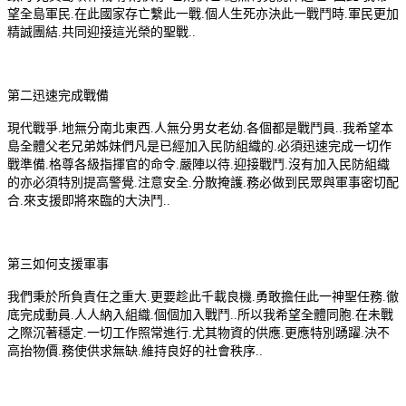
望全島軍民.在此國家存亡繫此一戰.個人生死亦決此一戰鬥時.軍民更加
精誠團結.共同迎接這光榮的聖戰..
第二迅速完成戰備
現代戰爭.地無分南北東西.人無分男女老幼.各個都是戰鬥員..我希望本
島全體父老兄弟姊妹們凡是已經加入民防組織的.必須迅速完成一切作
戰準備.格尊各級指揮官的命令.嚴陣以待.迎接戰鬥.沒有加入民防組織
的亦必須特別提高警覺.注意安全.分散掩護.務必做到民眾與軍事密切配
合.來支援即將來臨的大決鬥..
第三如何支援軍事
我們秉於所負責任之重大.更要趁此千載良機.勇敢擔任此一神聖任務.徹
底完成動員.人人納入組織.個個加入戰鬥..所以我希望全體同胞.在未戰
之際沉著穩定.一切工作照常進行.尤其物資的供應.更應特別踴躍.決不
高抬物價.務使供求無缺.維持良好的社會秩序..