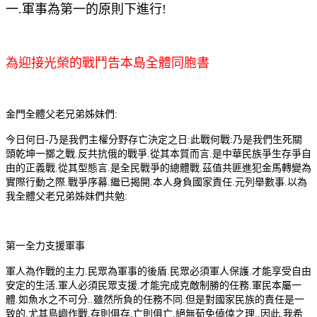
一.軍事為第一的原則下進行!
為迎接光榮的戰鬥告本島全體同胞書
金門全體父老兄弟姊妹們:
今日何日-乃是我們主權分野存亡決定之日:此戰何戰:乃是我們生死關
頭乾坤一擲之戰.反共抗俄的戰爭.從其本質而言.是中華民族爭生存爭自
由的正義戰.從其型態言.是全民戰爭的總體戰.茲值共匪進犯金馬轉變為
實際行動之際.戰爭序幕.繼已揭開.本人身負國家責任.元列舉數事.以為
我全體父老兄弟姊妹們共勉:
第一全力支援軍事
軍人為作戰的主力.民眾為軍事的後盾.民眾必須軍人保護.才能享受自由
安定的生活.軍人必須民眾支援.才能完成克敵制勝的任務.軍民本屬一
體.如魚水之不可分..雖然所負的任務不同.但是對國家民族的責任是一
致的.尤其島嶼作戰.存則俱存.亡則俱亡.絕無荀免僥倖之理..因此.我希