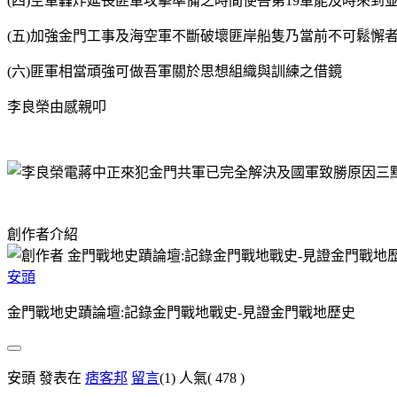
(四)空軍轟炸延長匪軍攻擊準備之時間使吾第19軍能及時來到
(五)加強金門工事及海空軍不斷破壞匪岸船隻乃當前不可鬆懈
(六)匪軍相當頑強可做吾軍關於思想組織與訓練之借鏡
李良榮由感親叩
創作者介紹
安頭
金門戰地史蹟論壇:記錄金門戰地戰史-見證金門戰地歷史
安頭 發表在
痞客邦
留言
(1)
人氣(
478
)