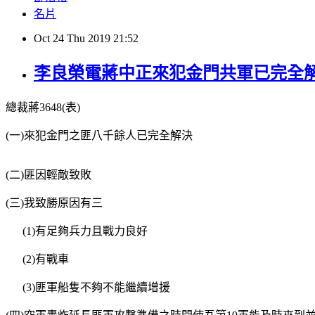
名片
Oct
24
Thu
2019
21:52
李良榮電蔣中正來犯金門共軍已完全
總裁蔣3648(表)
(一)來犯金門之匪八千餘人已完全解決
(二)匪因輕敵致敗
(三)我致勝原因有三
(1)有足夠兵力且戰力良好
(2)有戰車
(3)匪軍船隻不夠不能繼續增援