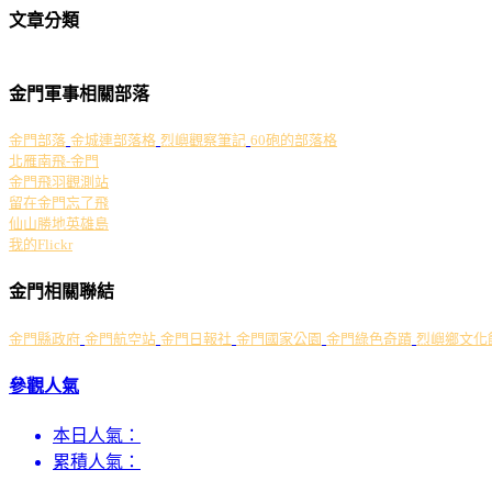
文章分類
金門軍事相關部落
金門部落
金城連部落格
烈嶼觀察筆記
60砲的部落格
北雁南飛-金門
金門飛羽觀測站
留在金門忘了飛
仙山勝地英雄島
我的Flickr
金門相關聯結
金門縣政府
金門航空站
金門日報社
金門國家公園
金門綠色奇蹟
烈嶼鄉文化
參觀人氣
本日人氣：
累積人氣：