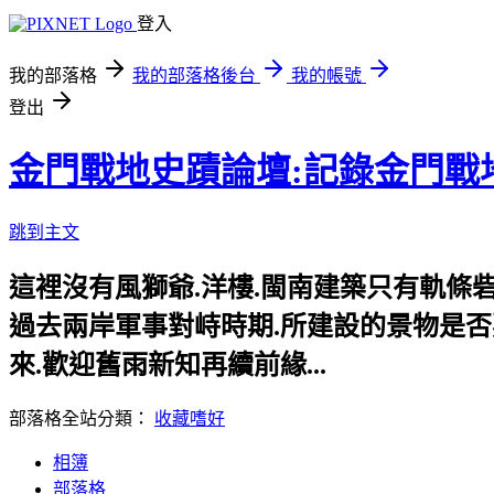
登入
我的部落格
我的部落格後台
我的帳號
登出
金門戰地史蹟論壇:記錄金門戰
跳到主文
這裡沒有風獅爺.洋樓.閩南建築只有軌條砦.
過去兩岸軍事對峙時期.所建設的景物是否要給
來.歡迎舊雨新知再續前緣...
部落格全站分類：
收藏嗜好
相簿
部落格