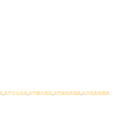
館
金門文化協會
金門觀光旅遊
金門車船管理處
航空氣象服務網