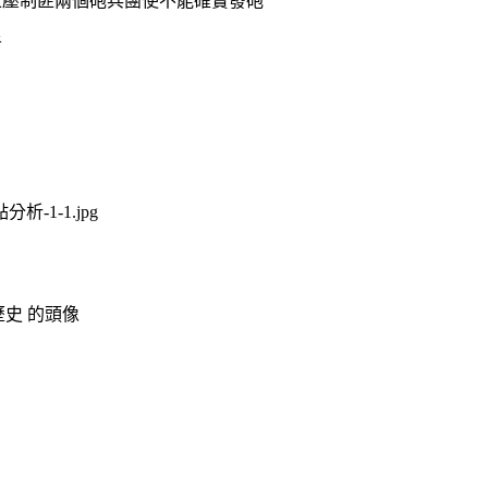
並壓制匪兩個砲兵團使不能確實發砲
者