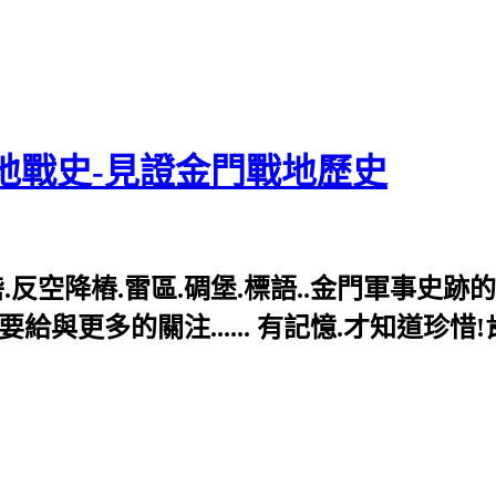
地戰史-見證金門戰地歷史
反空降樁.雷區.碉堡.標語..金門軍事史跡
與更多的關注...... 有記憶.才知道珍惜!