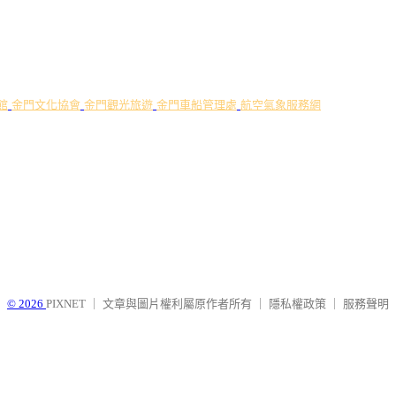
館
金門文化協會
金門觀光旅遊
金門車船管理處
航空氣象服務網
© 2026
PIXNET
｜
文章與圖片權利屬原作者所有
｜
隱私權政策
｜
服務聲明