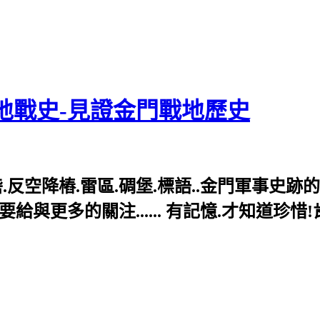
地戰史-見證金門戰地歷史
反空降樁.雷區.碉堡.標語..金門軍事史跡
與更多的關注...... 有記憶.才知道珍惜!