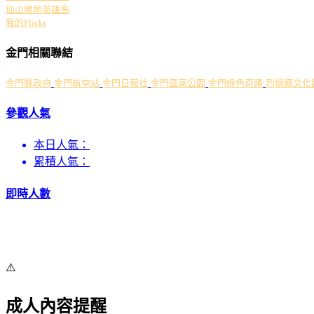
仙山勝地英雄島
我的Flickr
金門相關聯結
金門縣政府
金門航空站
金門日報社
金門國家公園
金門綠色奇蹟
烈嶼鄉文化
參觀人氣
本日人氣：
累積人氣：
即時人數
⚠️
成人內容提醒