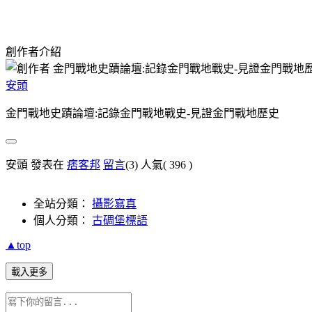
創作者介紹
安頭
金門戰地史蹟論壇:記錄金門戰地戰史-見證金門戰地歷史
安頭 發表在
痞客邦
留言
(3)
人氣(
396
)
全站分類：
攝影寫真
個人分類：
古碉堡標語
▲top
載入更多