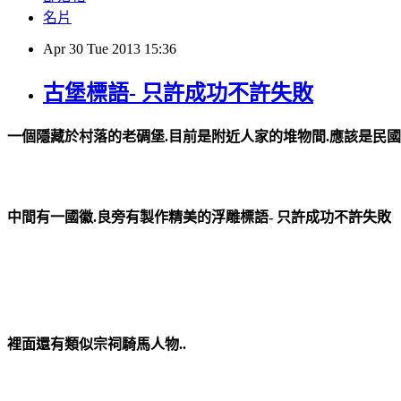
名片
Apr
30
Tue
2013
15:36
古堡標語- 只許成功不許失敗
一個隱藏於村落的老碉堡.目前是附近人家的堆物間.應該是民國
中間有一國徽.良旁有製作精美的浮雕標語- 只許成功不許失敗
裡面還有類似宗祠騎馬人物..