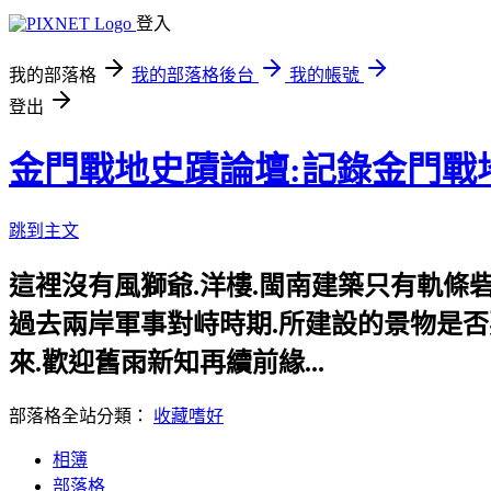
登入
我的部落格
我的部落格後台
我的帳號
登出
金門戰地史蹟論壇:記錄金門戰
跳到主文
這裡沒有風獅爺.洋樓.閩南建築只有軌條砦.
過去兩岸軍事對峙時期.所建設的景物是否要給
來.歡迎舊雨新知再續前緣...
部落格全站分類：
收藏嗜好
相簿
部落格