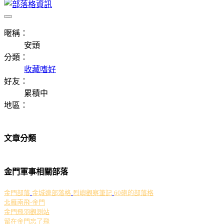
暱稱：
安頭
分類：
收藏嗜好
好友：
累積中
地區：
文章分類
金門軍事相關部落
金門部落
金城連部落格
烈嶼觀察筆記
60砲的部落格
北雁南飛-金門
金門飛羽觀測站
留在金門忘了飛