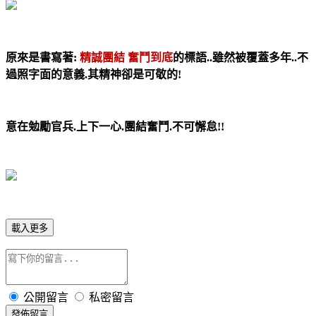
原來是書寫著:
精誠團結 奮鬥到底
的標語..雖然被覆蓋多年..不
過照字面的意義.其精神卻是可敬的!
意在勉勵官兵.上下一心.團結奮鬥.不可懈怠!!
載入更多
公開留言
私密留言
發佈留言