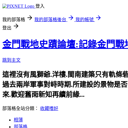
登入
我的部落格
我的部落格後台
我的帳號
登出
金門戰地史蹟論壇:記錄金門戰
跳到主文
這裡沒有風獅爺.洋樓.閩南建築只有軌條砦.
過去兩岸軍事對峙時期.所建設的景物是否要給
來.歡迎舊雨新知再續前緣...
部落格全站分類：
收藏嗜好
相簿
部落格