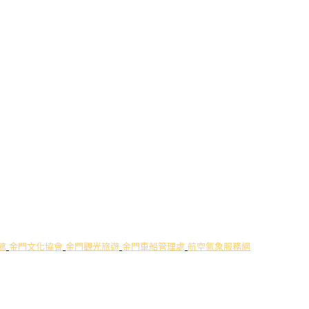
館
金門文化協會
金門觀光旅遊
金門車船管理處
航空氣象服務網