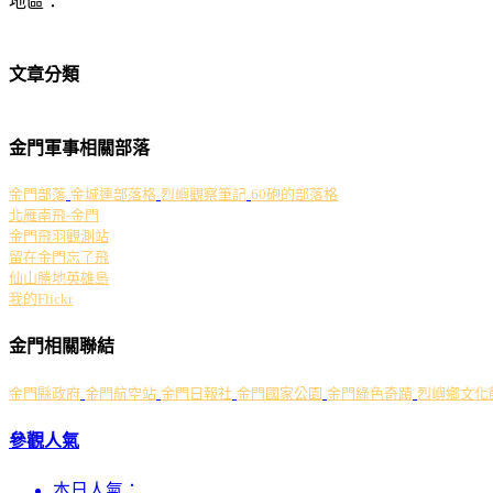
地區：
文章分類
金門軍事相關部落
金門部落
金城連部落格
烈嶼觀察筆記
60砲的部落格
北雁南飛-金門
金門飛羽觀測站
留在金門忘了飛
仙山勝地英雄島
我的Flickr
金門相關聯結
金門縣政府
金門航空站
金門日報社
金門國家公園
金門綠色奇蹟
烈嶼鄉文化
參觀人氣
本日人氣：