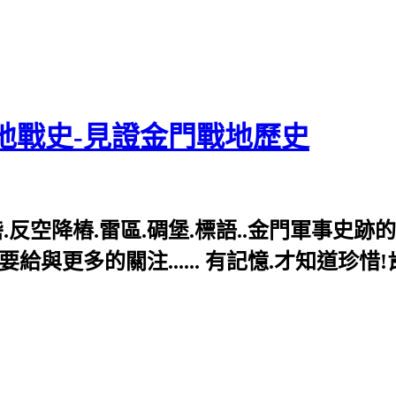
地戰史-見證金門戰地歷史
反空降樁.雷區.碉堡.標語..金門軍事史跡
與更多的關注...... 有記憶.才知道珍惜!