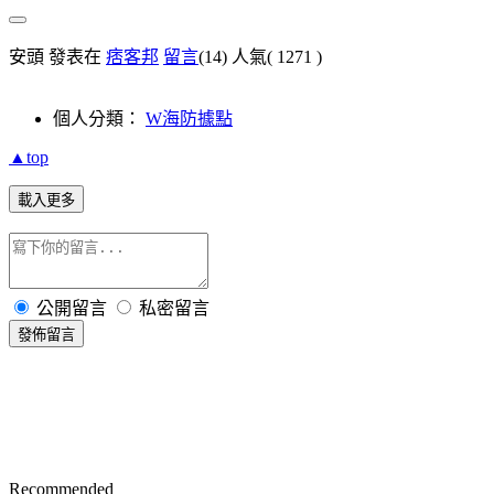
安頭 發表在
痞客邦
留言
(14)
人氣(
1271
)
個人分類：
W海防據點
▲top
載入更多
公開留言
私密留言
發佈留言
Recommended