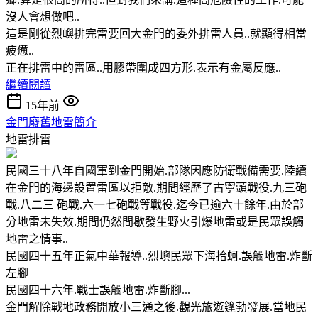
沒人會想做吧..
這是剛從烈嶼排完雷要回大金門的委外排雷人員..就顯得相當
疲憊..
正在排雷中的雷區..用膠帶圍成四方形.表示有金屬反應..
繼續閱讀
15年前
金門廢舊地雷簡介
地雷排雷
民國三十八年自國軍到金門開始.部隊因應防衛戰備需要.陸續
在金門的海邊設置雷區以拒敵.期間經歷了古寧頭戰役.九三砲
戰.八二三 砲戰.六一七砲戰等戰役.迄今已逾六十餘年.由於部
分地雷未失效.期間仍然間歇發生野火引爆地雷或是民眾誤觸
地雷之情事..
民國四十五年正氣中華報導..烈嶼民眾下海拾蚵.誤觸地雷.炸斷
左腳
民國四十六年.戰士誤觸地雷.炸斷腳...
金門解除戰地政務開放小三通之後.觀光旅遊篷勃發展.當地民