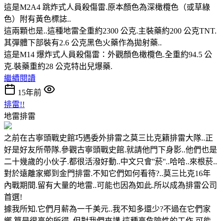
這是M2A4 跳炸式人員殺傷雷.原本顏色為深橄欖色（或草綠
色）附有黃色標誌..
這兩顆也是..這種地雷全重約2300 公克.主裝藥約200 公克TNT.
其彈體下部裝有2.6 公克黑色火藥作為拋射藥..
這是M14 爆炸式人員殺傷雷：外觀顏色橄欖色.全重約94.5 公
克.裝藥重約28 公克特出兒爆藥.
繼續閱讀
15年前
排雷!!
地雷排雷
之前在古寧頭戰史館巧遇委外排雷之莫三比克籍排雷大隊..正
好是好友所帶隊.參觀古寧頭戰史館.就請他門下身影..他們也是
二十幾歲的小伙子.都很活潑好動..中文只會''菸''..哈哈..來根菸..
對於遠離家鄉到金門排雷.不知它們如何看待?..莫三比克16年
內戰期間.留有大量的地雷..可能也因為如此.所以成為排雷公司
首選!
據我所知.它們月薪為一千美元..我不知多還少?不過在它們家
鄉.算是很高的所得..但對我們來講.這種高危險性的工作.可能