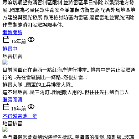
眾迫切期望撤消管制區限制.並將雷區早日排除.以繁榮地方發
展..國軍為考量民眾生命安全並兼顧防衛需要.配合外島地區地
方建設與觀光發展.徹底檢討防區內雷區.廢置雷堆並實施清除
作業期能消弭民眾誤觸事件..
繼續閱讀
16年前
排雷中
地雷排雷
目前國軍正在東西一點紅海岸進行排雷...排雷中是禁止民眾通
行的...先在雷區開出一條路..然後排雷...
排雷大隊...國軍的工兵排雷大隊..
這不是地雷..是三角釘..阻絕敵人用的..但往往先扎到自己人
繼續閱讀
16年前
不得越雷池一步
地雷排雷
金門海邊常會看到骷髏警告標誌..與海濱的碉堡..鐵刺網..玻璃