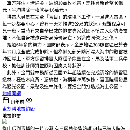
軍方評估，清除金、馬約10萬枚地雷，需耗資新台幣46億
元，平均排除一枚就要4.6萬元。
排雷人員是在完全「盲目」的環境下工作，一旦進入雷區，
每一步都要小心，曾有一天才推進2公尺的狀況，艱難程度可
見一斑。當時有來自辛巴威的排雷專家就因不慎跌入沙坑廢雷
堆，不但自身被炸得粉身碎骨身亡，另造成同僚1死1傷。
經過6年多的努力，國防部表示，金馬地區308處雷區已於去
年12月底全數完成排除。但為避免部分隨潮漂入海中的散雷被
沖回岸上，軍方保留排雷大隊種子能量在金、馬及陸軍工兵學
校，擔任訓練師資並隨時因應突發狀況。
此外，金門縣林務所從民國97年起陸續在完成清除的排雷區
造林，種植木麻黃、潺槁樹、海桐等28萬多株，雷區陸續發展
為觀光公園、景點及造林綠化，要把金門打造成海上公園。
繼續閱讀
14年前
東割灣地雷銷毀
地雷排雷
從山后到青嶼的一片沙灘.有三層軌條砦防護.可惜已被大陸漁