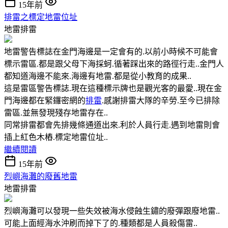
15年前
排雷之標定地雷位址
地雷排雷
地雷警告標誌在金門海邊是一定會有的.以前小時候不可能會
標示雷區.都是跟父母下海採蚵.循著踩出來的路徑行走..金門人
都知道海邊不能來.海邊有地雷.都是從小教育的成果..
這是雷區警告標誌.現在這種標示牌也是觀光客的最愛..現在金
門海邊都在緊鑼密網的
排雷
.感謝排雷大隊的辛勞.至今已排除
雷區.並無發現殘存地雷存在..
同常排雷都會先排幾條通道出來.利於人員行走.遇到地雷則會
插上紅色木樁.標定地雷位址..
繼續閱讀
15年前
烈嶼海灘的廢舊地雷
地雷排雷
烈嶼海灘可以發現一些失效被海水侵蝕生鏽的廢彈跟廢地雷..
可能上面經海水沖刷而掉下了的.種類都是人員殺傷雷..