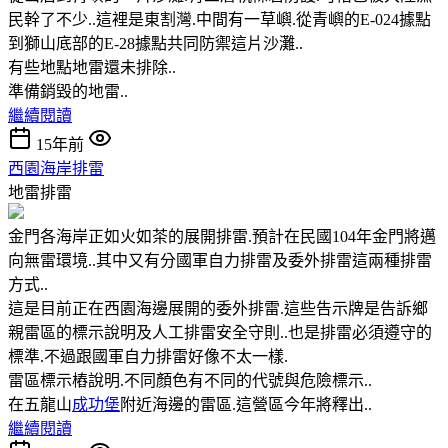
民幹了不少..這裡是東割灣.中間有一草嶼.從青嶼的E-024據點
到獅山底部的E-28據點共同防禦這片沙灘..
有些地點地雷還未排除..
準備銷毀的地雷..
繼續閱讀
15年前
西園海岸排雷
地雷排雷
金門各海岸正如火如茶的展開排雷.預計在民國104年金門將邁
向無雷環境..其中又有分國軍自力排雷及委外排雷這兩種排雷
方式..
這是目前正在西園海邊展開的委外排雷.這些告示牌是告訴鄉
親雷區的標示說明及人工排雷安全守則..也是排雷必須遵守的
標準.不過跟國軍自力排雷好像不太一樣.
雷區標示樁說明.不同顏色有不同的代號與危險標示..
在五龍山
成功堡
附近海邊的雷區.這營區今年將釋出..
繼續閱讀