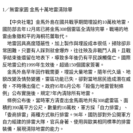
1／無雷家園 金馬十萬地雷清除畢
【中央社電】金馬外島在國共戰爭期間埋設約10萬枚地雷，
國防部去年12月底已將金馬308個雷區全清除完畢，戰場的地
雷由象徵和平的海桐花蕾取代。
地雷因具高度隱蔽性，加上製作與埋設成本很低，掃除卻非
常困難，只要有人踩到就會爆炸，往往殃及非戰鬥人員，且戰
爭結束後還留在地表下，導致多年後仍有平民誤觸傷亡。國際
反地雷公約1999年生效後，超過150個國家簽署。
金馬外島早年因作戰需要，埋設大量地雷，隨年代久遠、地
貌改變及情勢變遷，雷區功能已失，卻對當地居民造成潛在威
脅，不時傳出傷亡。政府95年6月公布「殺傷力地雷管制條
例」公布實施後，規定7年內清除所有地雷。
條例公布後，當時軍方清查出金馬兩地共有308處雷區、面
積約390萬平方公尺，數量約10萬枚，軍方採「自力排雷」、
「委商排雷」兩種方式執行排雷。96年，國防部對外公開軍方
自力組建的排雷大隊，官兵身著、使用與歐美相同標準的排雷
裝備，展現清除地雷的能力。