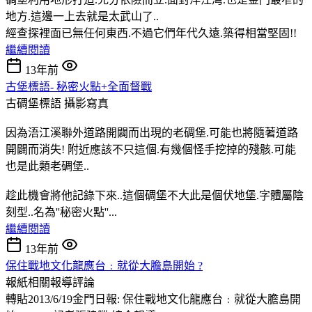
地方.這邊一上去就是太武山了..
經查探裡面已無任何東西.不過它們年代久遠.築得相當堅固!!
繼續閱讀
13年前
古堡標語- 秘密火點+全面督戰
古碉堡標語
攝影寫真
因為浯江溪聯外道路開闢而出現的老碉堡.可能也將隨著道路
開闢而消失! 附近應該不只這個.有幾個怪手挖掉的殘骸.可能
也是此類老碉堡..
趁此機會將他記錄下來..這個碉堡不大此是個伏地堡.字體屬陰
刻型..名為''秘密火點''...
繼續閱讀
13年前
保住戰地文化龍應台﹕就從大膽島開始 ?
報紙相關報導評論
轉貼2013/6/19金門日報: 保住戰地文化龍應台﹕就從大膽島開