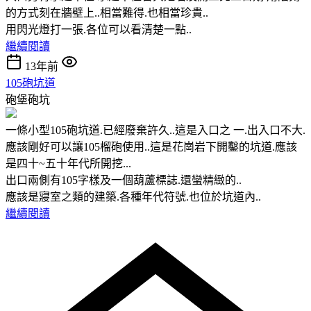
的方式刻在牆壁上..相當難得.也相當珍貴..
用閃光燈打一張.各位可以看清楚一點..
繼續閱讀
13年前
105砲坑道
砲堡砲坑
一條小型105砲坑道.已經廢棄許久..這是入口之 一.出入口不大.
應該剛好可以讓105榴砲使用..這是花崗岩下開鑿的坑道.應該
是四十~五十年代所開挖...
出口兩側有105字樣及一個葫蘆標誌.還蠻精緻的..
應該是寢室之類的建築.各種年代符號.也位於坑道內..
繼續閱讀