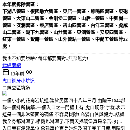
本年度拆除營區：
下湖八營區、復國墩六營區、東店一營區、雞鳴四營區、東砲
營區、大東山二營區、金剛堡二營區、山后一營區、中興崗一
營區、安瀾營區、蔡店營區、碧山四營區、內洋三營區、虎威
山二營區、湖下九營區、山灶營區、東湖營區、安東四營區、
紅東一營區、賢庵一營區、山外營站一營區、中蘭五營區等22
處。
.............................................................................................................
我也不知要說啥? 每年都要面對..無奈無力!
繼續閱讀
13年前
虎口鋼牙小坑道
二線營區坑道
一個小小的花崗岩坑道.建於民國四十八年三月.由陸軍1644部
隊一個排所構築..一個入口之一門楣上有''虎口鋼牙''字樣.表示
這是一個非常堅固的碉堡.不容易拔除! 充滿自信與毅力..話說
我全身都淋濕了.相機也淋濕了.下雨天找碉堡真是辛苦QQ...
入口旁有承建單位.承建單位官兵姓名及開工完工日期.用陰刻