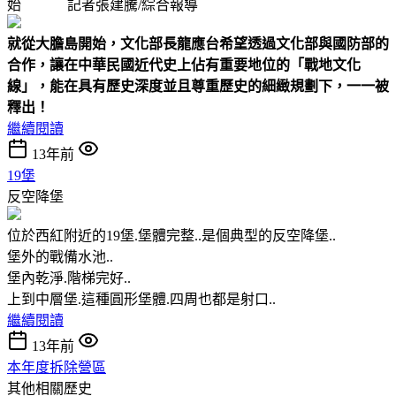
始 記者張建騰/綜合報導
就從大膽島開始，文化部長龍應台希望透過文化部與國防部的
合作，讓在中華民國近代史上佔有重要地位的「戰地文化
線」，能在具有歷史深度並且尊重歷史的細緻規劃下，一一被
釋出！
繼續閱讀
13年前
19堡
反空降堡
位於西紅附近的19堡.堡體完整..是個典型的反空降堡..
堡外的戰備水池..
堡內乾淨.階梯完好..
上到中層堡.這種圓形堡體.四周也都是射口..
繼續閱讀
13年前
本年度拆除營區
其他相關歷史