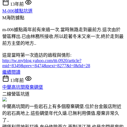
13年前
M-006據點坑道
M海防據點
m-006據點兩年前有來過一次.當時無路走到最前方.這次由於
營區釋出.已由林務所接收.所以趁著冬末又來一次.終於走到最
前方主堡的地方..
這是當時第一次造訪的過程與情形:
http://tw.myblog.yahoo.com/ttt-0920/article?
mid=8349&prev=8474&next=8277&l=f&fid=28
繼續閱讀
13年前
中蘭高坑間廢棄碉堡
二線營區坑道
中蘭高坑間的一些岩石上有多個廢棄碉堡.位於台金飯店附近
的岩石高地上.這些碉堡年代久遠.已無利用價值.廢棄非常久
了..
碉堡利用地形打造.充分依險而立.面對洋江灣.也是金門最窄的