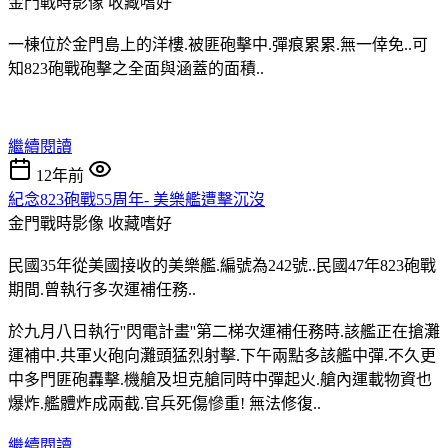
金門戰時影像
收藏嗜好
一棟位於金門島上的洋樓.被匪砲擊中.彈痕累累.無一倖免..可
知823砲戰砲擊之全面與涵蓋的面積..
繼續閱讀
12年前
紀念823砲戰55周年- 美樂艦遭擊沉沒
金門戰時影像
收藏嗜好
民國35年從美國接收的美樂艦.編號為242號..民國47年823砲戰
期間.曾執行多次運補任務..
於九月八日執行''閃電計畫''第二梯次運補任務時.該艦正在搶灘
運補中.共軍火砲向灘頭猛烈射擊.下午兩點多該艦中彈.不久更
中多門匪砲轟擊.機艙及坦克艙同時中彈起火.艙內運載物資也
爆炸.艦體炸成兩截.官兵死傷慘重! 無法修復..
繼續閱讀